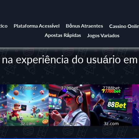
tico
Plataforma Acessível
Bônus Atraentes
Cassino Onli
Apostas Rápidas
Jogos Variados
na experiência do usuário em 