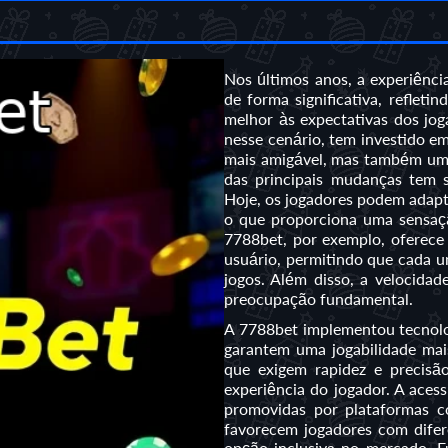
Nos últimos anos, a experiênci
de forma significativa, reflet
melhor às expectativas dos jo
nesse cenário, tem investido e
mais amigável, mas também um
das principais mudanças tem s
Hoje, os jogadores podem adapt
o que proporciona uma sensaçã
7788bet, por exemplo, oferece 
usuário, permitindo que cada u
jogos. Além disso, a velocida
preocupação fundamental.
A 7788bet implementou tecnolo
garantem uma jogabilidade mais
que exigem rapidez e precis
experiência do jogador. A ace
promovidas por plataformas 
favorecem jogadores com difer
opção inclusiva no mercado. F