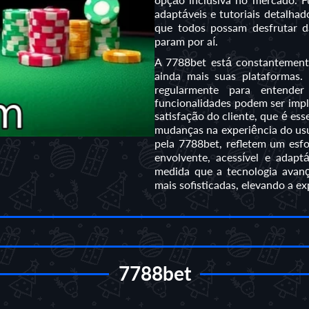
adaptáveis e tutoriais detalha
que todos possam desfrutar da
param por aí.
A 7788bet está constantement
ainda mais suas plataformas. 
regularmente para entend
funcionalidades podem ser imp
satisfação do cliente, que é e
mudanças na experiência do us
pela 7788bet, refletem um esf
envolvente, acessível e adapt
medida que a tecnologia avanç
mais sofisticadas, elevando a e
7788bet