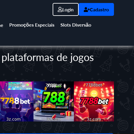
Login
Cadastro
Promoções Especiais
Slots Diversão
ne
plataformas de jogos