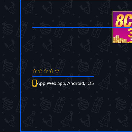
App Web app, Android, iOS