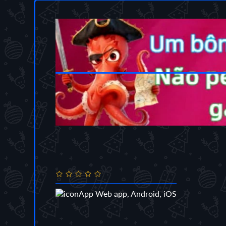
App Web app, Android, iOS