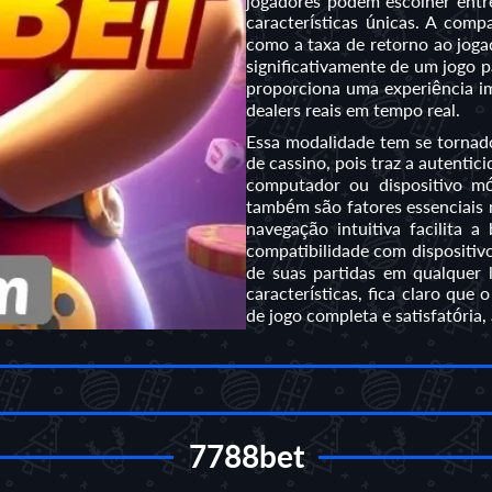
jogadores podem escolher entre
características únicas. A comp
como a taxa de retorno ao joga
significativamente de um jogo p
proporciona uma experiência im
dealers reais em tempo real.
Essa modalidade tem se tornad
de cassino, pois traz a autentic
computador ou dispositivo móv
também são fatores essenciais 
navegação intuitiva facilita 
compatibilidade com dispositiv
de suas partidas em qualquer 
características, fica claro que
de jogo completa e satisfatória
7788bet